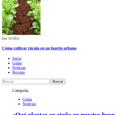
Ene 14 2021
Cómo cultivar rúcula en un huerto urbano
Menú
Inicio
principal
Guías
Noticias
Recetas
Buscar:
Categoría:
Guías
Noticias
¿Qué plantar en otoño en nuestro hue