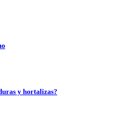
no
uras y hortalizas?