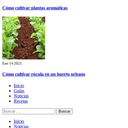
Cómo cultivar plantas aromáticas
Ene 14 2021
Cómo cultivar rúcula en un huerto urbano
Menú
Inicio
principal
Guías
Noticias
Recetas
Buscar:
Inicio
Noticias