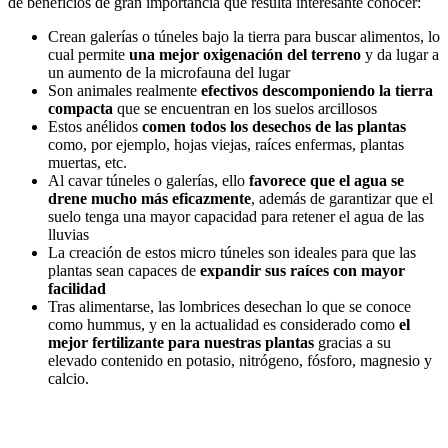
de beneficios de gran importancia que resulta interesante conocer:
Crean galerías o túneles bajo la tierra para buscar alimentos, lo
cual permite
una mejor oxigenación del terreno
y da lugar a
un aumento de la microfauna del lugar
Son animales realmente
efectivos descomponiendo la tierra
compacta
que se encuentran en los suelos arcillosos
Estos anélidos
comen todos los desechos de las plantas
como, por ejemplo, hojas viejas, raíces enfermas, plantas
muertas, etc.
Al cavar túneles o galerías, ello
favorece que el agua se
drene mucho más eficazmente
, además de garantizar que el
suelo tenga una mayor capacidad para retener el agua de las
lluvias
La creación de estos micro túneles son ideales para que las
plantas sean capaces de
expandir sus raíces con mayor
facilidad
Tras alimentarse, las lombrices desechan lo que se conoce
como hummus, y en la actualidad es considerado como
el
mejor fertilizante para nuestras plantas
gracias a su
elevado contenido en potasio, nitrógeno, fósforo, magnesio y
calcio.