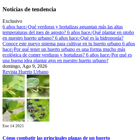
Saltar
Noticias de tendencia
al
contenido
Exclusivo
6 años hace
¿Qué verduras y hortalizas aguantan más las altas
temperaturas del mes de agosto?
6 años hace
¿Qué plantar en otoño
en nuestro huerto urbano?
6 años hace
¿Qué es la hidroponía?
Conoce este nuevo sistema para cultivar en tu huerto urbano
6 años
hace
¿Por qué tener un huerto urbano es una forma mucho más
ecológica de comer verduras y hortalizas?
6 años hace
¿Por qué es
una buena idea plantar ajos en nuestro huerto urbano?
domingo, Ago 9, 2026
Revista Huerto Urbano
Ene 14 2021
Cómo combatir las principales plagas de un huerto