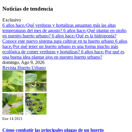
Saltar
Noticias de tendencia
al
contenido
Exclusivo
6 años hace
¿Qué verduras y hortalizas aguantan más las altas
temperaturas del mes de agosto?
6 años hace
¿Qué plantar en otoño
en nuestro huerto urbano?
6 años hace
¿Qué es la hidroponía?
Conoce este nuevo sistema para cultivar en tu huerto urbano
6 años
hace
¿Por qué tener un huerto urbano es una forma mucho más
ecológica de comer verduras y hortalizas?
6 años hace
¿Por qué es
una buena idea plantar ajos en nuestro huerto urbano?
domingo, Ago 9, 2026
Revista Huerto Urbano
Ene 14 2021
Cómo combatir las principales plagas de un huerto