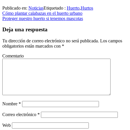
Publicado en:
Noticias
Etiquetado :
Huerto
,
Hurtos
Navegación
Cómo plantar calabazas en el huerto urbano
Proteger nuestro huerto si tenemos mascotas
de
entradas
Deja una respuesta
Tu dirección de correo electrónico no será publicada.
Los campos
obligatorios están marcados con
*
Comentario
Nombre
*
Correo electrónico
*
Web