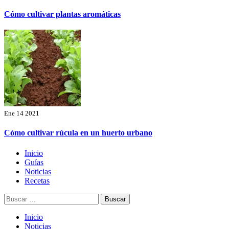
Cómo cultivar plantas aromáticas
Ene 14 2021
Cómo cultivar rúcula en un huerto urbano
Menú
Inicio
principal
Guías
Noticias
Recetas
Buscar:
Inicio
Noticias