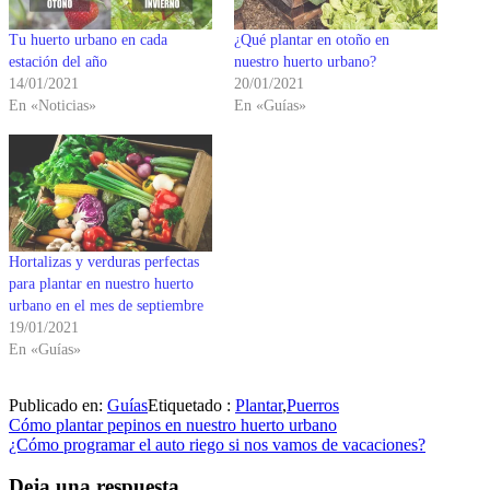
Tu huerto urbano en cada
¿Qué plantar en otoño en
estación del año
nuestro huerto urbano?
14/01/2021
20/01/2021
En «Noticias»
En «Guías»
Hortalizas y verduras perfectas
para plantar en nuestro huerto
urbano en el mes de septiembre
19/01/2021
En «Guías»
Publicado en:
Guías
Etiquetado :
Plantar
,
Puerros
Navegación
Cómo plantar pepinos en nuestro huerto urbano
¿Cómo programar el auto riego si nos vamos de vacaciones?
de
entradas
Deja una respuesta