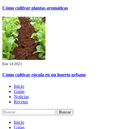
Cómo cultivar plantas aromáticas
Ene 14 2021
Cómo cultivar rúcula en un huerto urbano
Menú
Inicio
principal
Guías
Noticias
Recetas
Buscar:
Inicio
Guías