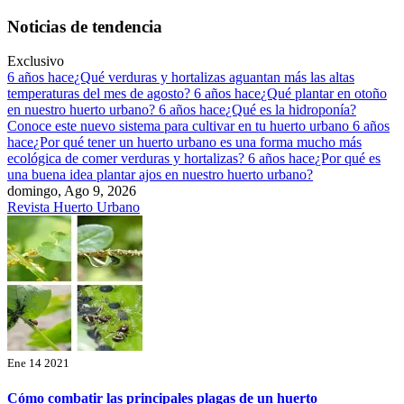
Saltar
Noticias de tendencia
al
contenido
Exclusivo
6 años hace
¿Qué verduras y hortalizas aguantan más las altas
temperaturas del mes de agosto?
6 años hace
¿Qué plantar en otoño
en nuestro huerto urbano?
6 años hace
¿Qué es la hidroponía?
Conoce este nuevo sistema para cultivar en tu huerto urbano
6 años
hace
¿Por qué tener un huerto urbano es una forma mucho más
ecológica de comer verduras y hortalizas?
6 años hace
¿Por qué es
una buena idea plantar ajos en nuestro huerto urbano?
domingo, Ago 9, 2026
Revista Huerto Urbano
Ene 14 2021
Cómo combatir las principales plagas de un huerto