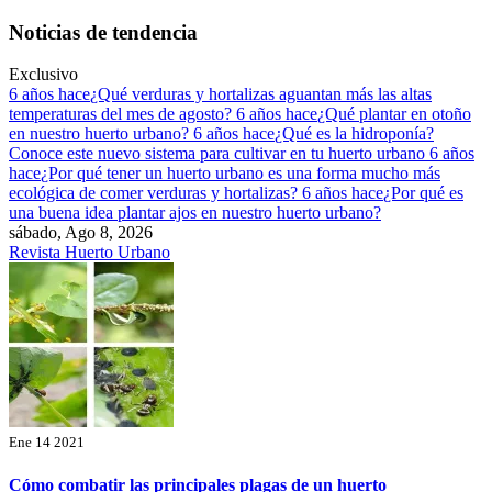
Saltar
Noticias de tendencia
al
contenido
Exclusivo
6 años hace
¿Qué verduras y hortalizas aguantan más las altas
temperaturas del mes de agosto?
6 años hace
¿Qué plantar en otoño
en nuestro huerto urbano?
6 años hace
¿Qué es la hidroponía?
Conoce este nuevo sistema para cultivar en tu huerto urbano
6 años
hace
¿Por qué tener un huerto urbano es una forma mucho más
ecológica de comer verduras y hortalizas?
6 años hace
¿Por qué es
una buena idea plantar ajos en nuestro huerto urbano?
sábado, Ago 8, 2026
Revista Huerto Urbano
Ene 14 2021
Cómo combatir las principales plagas de un huerto