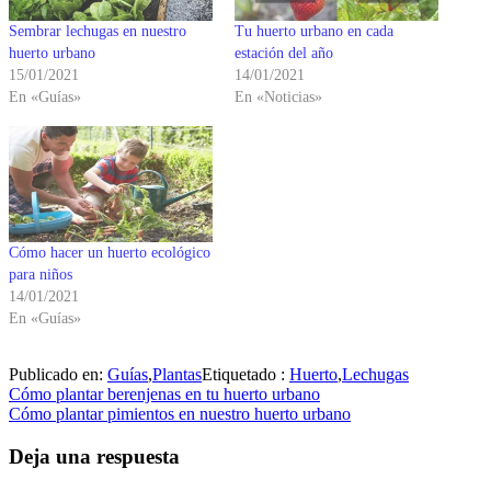
Sembrar lechugas en nuestro
Tu huerto urbano en cada
huerto urbano
estación del año
15/01/2021
14/01/2021
En «Guías»
En «Noticias»
Cómo hacer un huerto ecológico
para niños
14/01/2021
En «Guías»
Publicado en:
Guías
,
Plantas
Etiquetado :
Huerto
,
Lechugas
Navegación
Cómo plantar berenjenas en tu huerto urbano
Cómo plantar pimientos en nuestro huerto urbano
de
entradas
Deja una respuesta