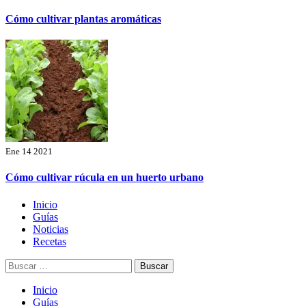
Cómo cultivar plantas aromáticas
Ene 14 2021
Cómo cultivar rúcula en un huerto urbano
Menú
Inicio
principal
Guías
Noticias
Recetas
Buscar:
Inicio
Guías