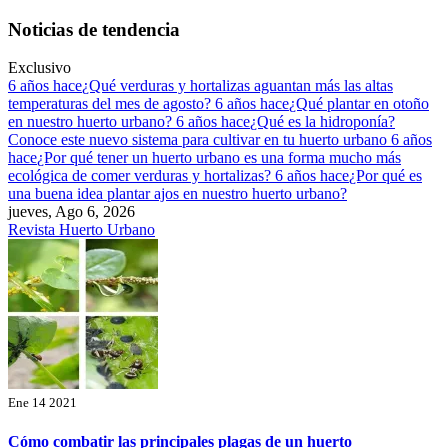
Saltar
Noticias de tendencia
al
contenido
Exclusivo
6 años hace
¿Qué verduras y hortalizas aguantan más las altas
temperaturas del mes de agosto?
6 años hace
¿Qué plantar en otoño
en nuestro huerto urbano?
6 años hace
¿Qué es la hidroponía?
Conoce este nuevo sistema para cultivar en tu huerto urbano
6 años
hace
¿Por qué tener un huerto urbano es una forma mucho más
ecológica de comer verduras y hortalizas?
6 años hace
¿Por qué es
una buena idea plantar ajos en nuestro huerto urbano?
jueves, Ago 6, 2026
Revista Huerto Urbano
Ene 14 2021
Cómo combatir las principales plagas de un huerto