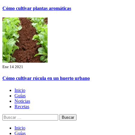
Cómo cultivar plantas aromáticas
Ene 14 2021
Cómo cultivar rúcula en un huerto urbano
Menú
Inicio
principal
Guías
Noticias
Recetas
Buscar:
Inicio
Guías