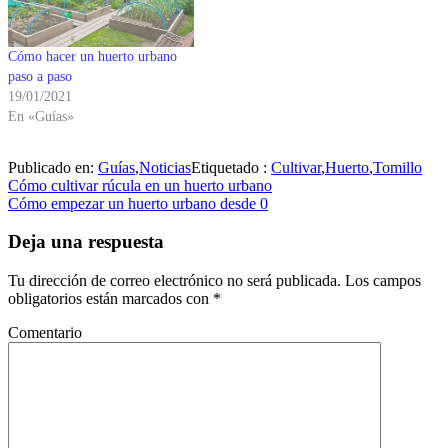
Cómo hacer un huerto urbano
paso a paso
19/01/2021
En «Guías»
Publicado en:
Guías
,
Noticias
Etiquetado :
Cultivar
,
Huerto
,
Tomillo
Navegación
Cómo cultivar rúcula en un huerto urbano
Cómo empezar un huerto urbano desde 0
de
entradas
Deja una respuesta
Tu dirección de correo electrónico no será publicada.
Los campos
obligatorios están marcados con
*
Comentario