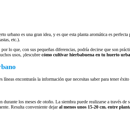
o urbano es una gran idea, y es que esta planta aromática es perfecta pa
stas, etc.).
 por lo que, con sus pequeñas diferencias, podría decirse que son práct
 muchos usos, ¡descubre
cómo cultivar hierbabuena en tu huerto urb
rbano
tes líneas encontrarás la información que necesitas saber para tener éxit
 durante los meses de otoño. La siembra puede realizarse a través de se
mente. Resulta conveniente dejar
al menos unos 15-20 cm. entre plant