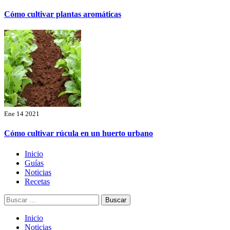
Cómo cultivar plantas aromáticas
Ene 14 2021
Cómo cultivar rúcula en un huerto urbano
Menú
Inicio
principal
Guías
Noticias
Recetas
Buscar:
Inicio
Noticias