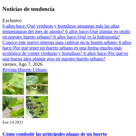
Saltar
Noticias de tendencia
al
contenido
Exclusivo
6 años hace
¿Qué verduras y hortalizas aguantan más las altas
temperaturas del mes de agosto?
6 años hace
¿Qué plantar en otoño
en nuestro huerto urbano?
6 años hace
¿Qué es la hidroponía?
Conoce este nuevo sistema para cultivar en tu huerto urbano
6 años
hace
¿Por qué tener un huerto urbano es una forma mucho más
ecológica de comer verduras y hortalizas?
6 años hace
¿Por qué es
una buena idea plantar ajos en nuestro huerto urbano?
viernes, Ago 7, 2026
Revista Huerto Urbano
Ene 14 2021
Cómo combatir las principales plagas de un huerto